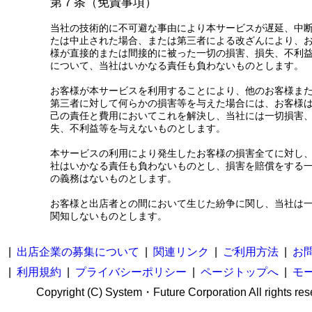
第７条（免責事項）
当社の技術的に不可避な事由により本サービスが遅延、中
たは中止された場合、または第三者による改ざんにより、
様が直接的または間接的に被った一切の損害、損失、不利
について、当社はいかなる責任も負わないものとします。
お客様が本サービスを利用することにより、他のお客様ま
第三者に対して何らかの損害等を与えた場合には、お客様
己の責任と費用においてこれを解決し、当社には一切損害
失、不利益等を与えないものとします。
本サービスの利用により発生したお客様の損害全てに対し
社はいかなる責任も負わないものとし、損害を賠償をする
の義務はないものとします。
お客様と出店者との間において生じた紛争に関し、当社は
関知しないものとします。
|
出店企業の募集について
|
関連リンク
|
ご利用方法
|
お
|
利用規約
|
プライバシーポリシー
|
ページトップへ
|
モ
Copyright (C) System・Future Corporation All rights res