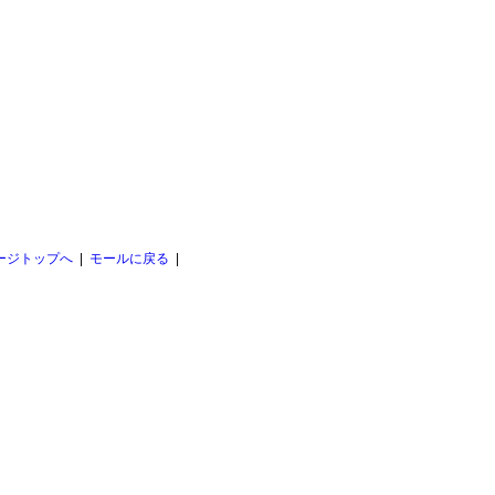
ージトップへ
|
モールに戻る
|