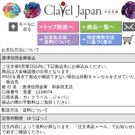
モールに
戻る
お支払方法について
唐津信用金庫振込
ご注文後5営業日以内に下記振込先にお振込みください。
商品は入金確認後の出荷となります。
※5日を過ぎて振込が確認できない場合は自動キャンセルをさせていた
・振込先
銀 行 名 ：唐津信用金庫 和多田支店
口座番号：普通 1134074
口座名義：カ）クラベル．ジャパン
振込の際の手数料はご負担ください。
配送方法・送料について
定形外郵便 ゆうぱっく
注文内容によって送料が異なります。「注文承諾メール」でお知らせ
で必ずご確認ください。